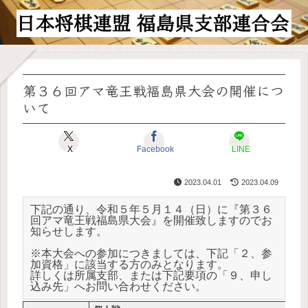
第３６回アマ竜王戦福島県大会の開催につ
いて
X
Facebook
LINE
2023.04.01
2023.04.09
下記の通り、令和５年５月１４（日）に『第３６
回アマ竜王戦福島県大会』を開催致しますのでお
知らせします。

※本大会への参加につきましては、下記「２、参
加資格」に該当する方のみとなります。

詳しくは所属支部、または下記要項の「９、申し
込み先」へお問い合わせください。