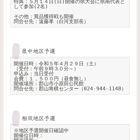
特典：５月１４日(日)開催の県大会に県南代表と
して参加(2名)

その他：賞品獲得戦も開催

問合せ先：遠藤孝（白河支部長）
県中地区予選
開催日時：令和５年４月２９日（土）

（受付：午前９時３０分～）

申込み：当日受付

会費：１，５００円（昼食無し）

開催場所：郡山市小原田公民館

問合せ先：郡山将棋センター（024-944-1148）
相双地区予選
※地区予選開催日確認中

開催位日時：
