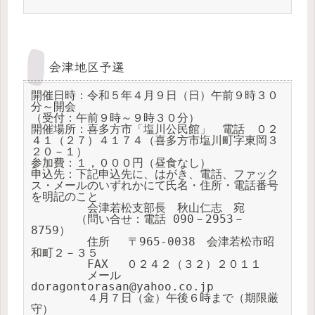
会津地区予選
開催日時：令和５年４月９日（日）午前９時３０
分～開会

（受付：午前９時～９時３０分）

開催場所：喜多方市「塩川公民館」　電話　０２
４１（２７）４１７４（喜多方市塩川町字東岡３
２０－１）

参加費：１，０００円（昼食なし）

申込先：下記申込先に、はがき、電話、ファック
ス・メールのいずれかにて氏名・住所・電話番号
を明記のこと

　　　　　会津若松支部長　秋山仁志　宛　

　　　　（問い合せ：電話 090－2953－
8759）　

　　　　　住所　 〒965-0038　会津若松市昭
和町２－３５

　　　　　FAX　 ０２４２（３２）２０１１

　　　　　メール　
doragontorasan@yahoo.co.jp

　　　　　４月７日（金）午後６時まで（期限厳
守）