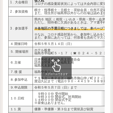
個人戦
1 . 大会種目
コロナの感染蔓延状況によっては大会内容に変更が
棋士・指導棋士・元棋士・奨励会員・住所不定者以
2 . 参加資格
また、現住所が福島県以外からの出場は認めません
県内６ 地区（ 相双・いわき・県南・県中・会津・県
ただし、招待者に欠員があるときは、アマ選手権者（
3 . 参加選手
※各地区の予選日程につきましては、本ページ下部
※なお、コロナ感染対策から、参加申し込みを頂いた方
また、参加にあたっては、付添者も含めてマスクの
４.開催日時
令和５年５月１４日（日）
ホテル板倉
５. 開催場所
福島市早稲町５ −１ ７ （ ☎ ０ ２ ４ － ５ ２ ３ － 
日本将棋連盟福島県支部連合会
６.主催
読売新聞東京本社福島支局
福島民友新聞社
７.後 援
福島中央テレビ
スクロールできます
〒９６０－８２４２・福島市御山仲ノ町２２－３
８.参加申込
渡辺久記まで（電話０９０－４４１９－９８９６）
９.申込期限
令和５年５月７日（日）まで
９時００分 受付開始
９時３０分 開会式、対局開始
１０.日程
１４時００分 閉会式予定
※昼食はありません。
１１.賞
優勝・準優勝・第３位まで賞状及び副賞