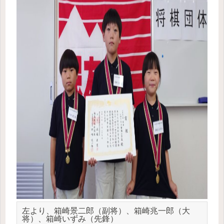
左より、箱崎景二郎（副将）、箱崎兆一郎（大
将）、箱崎いずみ（先鋒）