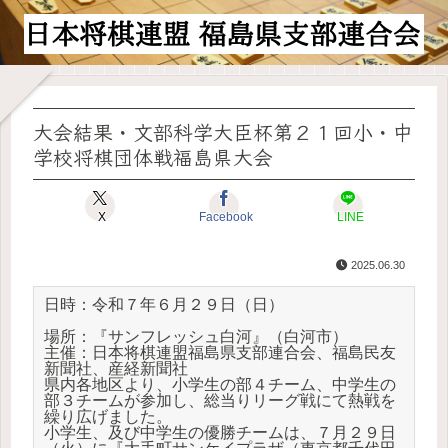
大会結果・文部科学大臣杯第２１回小・中
学校将棋団体戦福島県大会
X
Facebook
LINE
2025.06.30
日時：令和７年６月２９日（日）
場所：『サンフレッシュ白河』（白河市）
主催：日本将棋連盟福島県支部連合会、福島民友
新聞社、産経新聞社
県内各地区より、小学生の部４チーム、中学生の
部３チームが参加し、総当りリーグ戦にて熱戦を
繰り広げました。
小学生、及び中学生の優勝チームは、７月２９日