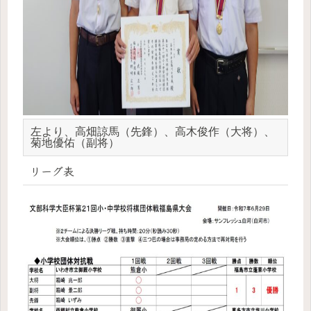
左より、高畑諒馬（先鋒）、高木俊作（大将）、
菊地優佑（副将）
リーグ表