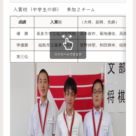
入賞校（中学生の部） 参加２チーム
成績
入賞
校
（大将、副将、先鋒）
優 勝
喜多方市立塩川中学校
高木俊作、菊地優佑、高畑諒馬
準優勝
福島市立蓬莱中学校
菅野倖聖、和田輝幸、稲熊航來
スクロールできます
第三位