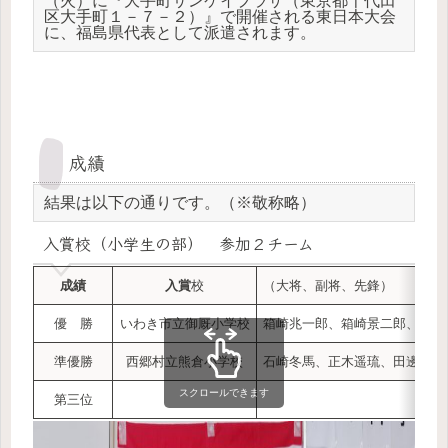
（火）に『大手町サンケイプラザ（東京都千代田
区大手町１－７－２）』で開催される東日本大会
に、福島県代表として派遣されます。
成績
結果は以下の通りです。（※敬称略）
入賞校（小学生の部） 参加２チーム
成績
入賞
校
（大将、副将、先鋒）
優 勝
いわき市立御厩小学校
箱崎兆一郎、箱崎景二郎、箱崎
準優勝
西郷村立熊倉小学校
石崎冬馬、正木遥琉、田邊稜馬
スクロールできます
第三位