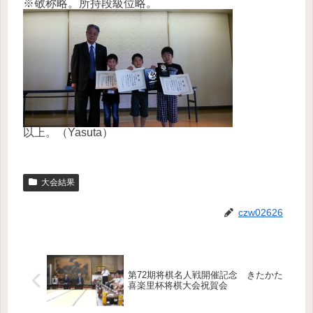
※敬称略。所持段級位略。
以上。（Yasuta）
大会結果
czw02626
第72期将棋名人戦開催記念 きたかた
喜楽里杯将棋大会祝賀会