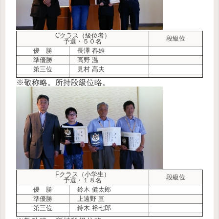
Cクラス（級位者）
段級位
予選・５０名
優 勝
長澤 春雄
準優勝
高野 温
第三位
見村 高夫
※敬称略。所持段級位略。
Fクラス（小学生）
段級位
予選・１８名
優 勝
鈴木 健太郎
準優勝
上遠野 亘
第三位
鈴木 裕七郎