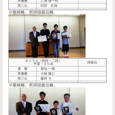
準優勝
三浦 雄一郎
第三位
田部 史哉
※敬称略。所持段級位略。
Ｂクラス（初段～二段）
段級位
予選・３０名
優 勝
菊地 一輝
準優勝
小林 隆仁
第三位
藤田 大
※敬称略。所持段級位略。