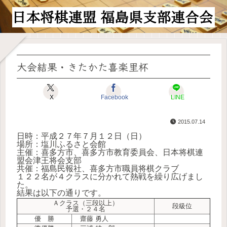
大会結果・きたかた喜楽里杯
X
Facebook
LINE
2015.07.14
日時：平成２７年７月１２日（日）
場所：塩川ふるさと会館
主催：喜多方市、喜多方市教育委員会、日本将棋連
盟会津王将会支部
共催：福島民報社、喜多方市職員将棋クラブ
１２２名が４クラスに分かれて熱戦を繰り広げまし
た。
結果は以下の通りです。
Ａクラス（三段以上）
段級位
予選・２４名
優 勝
齋藤 勇人