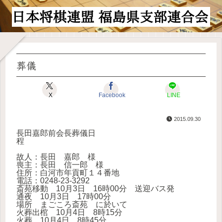
葬儀
X
Facebook
LINE
2015.09.30
長田嘉郎前会長葬儀日
程
故人：長田 嘉郎 様
喪主：長田 信一郎 様
住所：白河市年貢町１４番地
電話：0248-23-3292
斎苑移動 10月3日 16時00分 送迎バス発
通夜 10月3日 17時00分
場所 まごころ斎苑 に於いて
火葬出棺 10月4日 8時15分
火葬 10月4日 8時45分