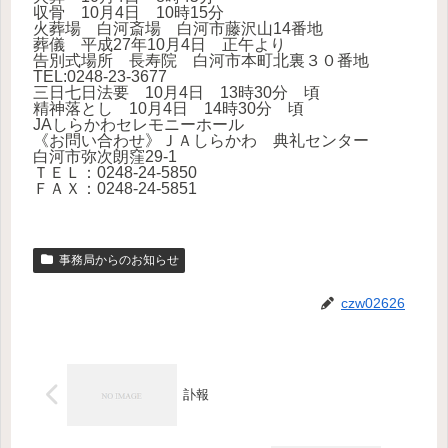
収骨 10月4日 10時15分
火葬場 白河斎場 白河市藤沢山14番地
葬儀 平成27年10月4日 正午より
告別式場所 長寿院 白河市本町北裏３０番地
TEL:0248-23-3677
三日七日法要 10月4日 13時30分 頃
精神落とし 10月4日 14時30分 頃
JAしらかわセレモニーホール
《お問い合わせ》ＪＡしらかわ 典礼センター
白河市弥次朗窪29-1
ＴＥＬ：0248-24-5850
ＦＡＸ：0248-24-5851
事務局からのお知らせ
czw02626
訃報