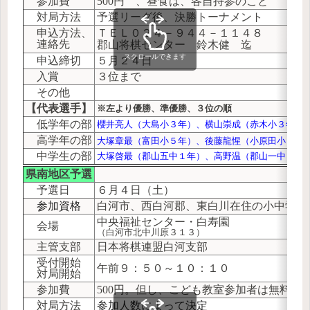
参加費
500円 、昼食は、各自持参のこと
対局方法
予選リーグ後、決勝トーナメント
申込方法、
ＴＥＬ０２４－９４４－１１４８
連絡先
郡山将棋センター 鈴木健 迄
スクロールできます
申込締切
５月２４日
入賞
３位まで
その他
【代表選手】
※左より優勝、準優勝、３位の順
低学年の部
櫻井亮人（大島小３年）、横山崇成（赤木小３年）
高学年の部
大塚章最（富田小５年）、後藤龍惺（小原田小５年
中学生の部
大塚啓最（郡山五中１年）、高野温（郡山一中１年
県南地区予選
予選日
６月４日（土）
参加資格
白河市、西白河郡、東白川在住の小中学生
中央福祉センター・白寿園
会場
（
白河市北中川原３１３）
主管支部
日本将棋連盟白河支部
受付開始
午前９：５０～１０：１０
対局開始
参加費
500円。但し、
こども教室参加者は無料
対局方法
参加人数によって決定