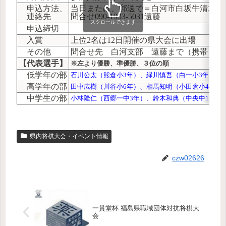
申込方法、
当日または、郵送で＝白河市白坂牛清水１
連絡先
問合せ090-1933-5031遠藤
スクロールできます
申込締切
入賞
上位2名は12日開催の県大会に出場
その他
問合せ先 白河支部 遠藤まで（携帯０９
【代表選手】
※左より優勝、準優勝、３位の順
低学年の部
石川公太（熊倉小3年）、緑川慎吾（白一小
3
年）
高学年の部
田中広樹（川谷小
6
年）、相馬知明（小田倉小
4
年）
中学生の部
小林隆仁（西郷一中3年）、鈴木和典（中央中1年）
県内将棋大会・イベント情報
czw02626
一貫堂杯 福島県職域団体対抗将棋大
会