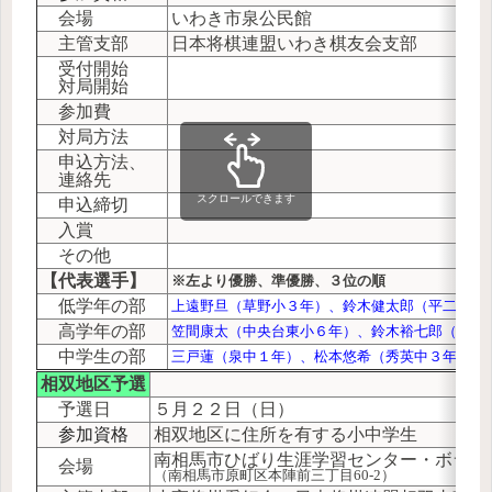
会場
いわき市泉公民館
主管支部
日本将棋連盟いわき棋友会支部
受付開始
対局開始
参加費
対局方法
申込方法、
連絡先
スクロールできます
申込締切
入賞
その他
【代表選手】
※左より優勝、準優勝、３位の順
低学年の部
上遠野旦（草野小３年）、鈴木健太郎（平二小３
高学年の部
笠間康太（中央台東小６年）、鈴木裕七郎（平二
中学生の部
三戸蓮（泉中１年）、松本悠希（秀英中３年）、
相双
地区予選
予選日
５月２２日（日）
参加資格
相双地区に住所を有する小中学生
南相馬市ひばり生涯学習センター・ボラン
会場
（南相馬市原町区本陣前三丁目60-2）