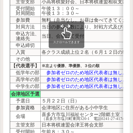
主管支部
小高将棋愛好会、日本将棋連盟相双支部
受付開始
午後１３：００～
対局開始
午後１３：３０～
参加費
無料（弁当なし。お昼は食べてきてくださ
対局方法
当日の参加人数により、対戦方式及び持ち
申込方法、
当日、会場にて受付
連絡先
スクロールできます
申込締切
入賞
各クラス成績上位２名（６月１２日の県大
その他
【代表選手】
※左より優勝、準優勝、３位の順
低学年の部
参加者ゼロのため地区代表者は無し。
高学年の部
参加者ゼロのため地区代表者は無し。
中学生の部
参加者ゼロのため地区代表者は無し。
会津地区予選
予選日
５月２２日（日）
参加資格
会津地区に住所がある小中学生
喜多方市塩川福祉センター2階郷土室
会場
（喜多方市塩川町東岡320-1 電話0241-27-4174）
主管支部
日本将棋連盟会津王将会支部
受付開始
午前８：３０～