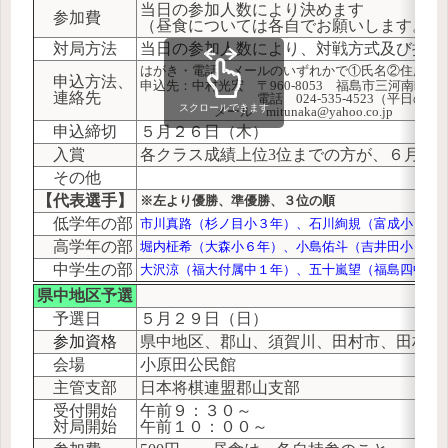
当日の参加人数により決めます
参加費
（昼食については各自でお願いします。）
対局方法
当日の参加人数により、対戦方式及び持ち
はがき・電話・メールのいずれかで①氏名②住所③
申込方法、
申込先：中村光宏 〒960-8053 福島市三河南町
連絡先
電話 024-535-4523（平日の日中
スクロールできます
メール mitunaka@yahoo.co.jp
申込締切
５月２６日（木）
入賞
各クラス成績上位3位までの方が、６月１
その他
【代表選手】
※左より優勝、準優勝、３位の順
低学年の部
市川真路（杉ノ目小３年）、石川絢規（富成小３年
高学年の部
堀内柾希（大森小６年）、小島佑斗（吉井田小５年
中学生の部
大沢涼（福大付属中１年）、五十嵐望（福島四中１
県中地区予選
予選日
５月２９日（日）
参加資格
県中地区、郡山、須賀川、田村市、田村郡
会場
小原田公民館
主管支部
日本将棋連盟郡山支部
受付開始
午前９：３０～
対局開始
午前１０：００～