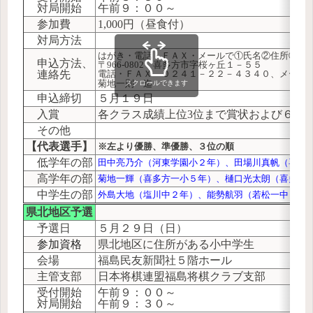
対局開始
午前９：００～
参加費
1,000円（昼食付）
対局方法
はがき・電話・ＦＡＸ・メールで①氏名②住所③電
申込方法、
〒966-0802 喜多方市字桜ヶ丘１－５５
連絡先
電話・ＦＡＸ ０２４１－２２－４３４０、メー
菊地一則 迄
スクロールできます
申込締切
５月１９日
入賞
各クラス成績上位3位まで賞状および６月1
その他
【代表選手】
※左より優勝、準優勝、３位の順
低学年の部
田中亮乃介（河東学園小２年）、田場川真帆（喜多
高学年の部
菊地一輝（喜多方一小５年）、樋口光太朗（喜多方
中学生の部
外島大地（塩川中２年）、能勢航羽（若松一中２年
県北地区予選
予選日
５月２９日（日）
参加資格
県北地区に住所がある小中学生
会場
福島民友新聞社５階ホール
主管支部
日本将棋連盟福島将棋クラブ支部
受付開始
午前９：００～
対局開始
午前９：３０～