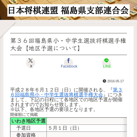
第３６回福島県小・中学生選抜将棋選手権
大会【地区予選について】
X
Facebook
LINE
2016.05.17
平成２８年６月１２日（日）に開催される、『
第３
６回福島県小・中学生選抜将棋選手権大会
』につき
まして、下記の日程にて各地区での地区予選が開催
されますのでお知らせ致します。
※以下、各地区予選の要項となります。
開催順にて掲載
いわき地区予選
予選日
５月１日（日）
参加資格