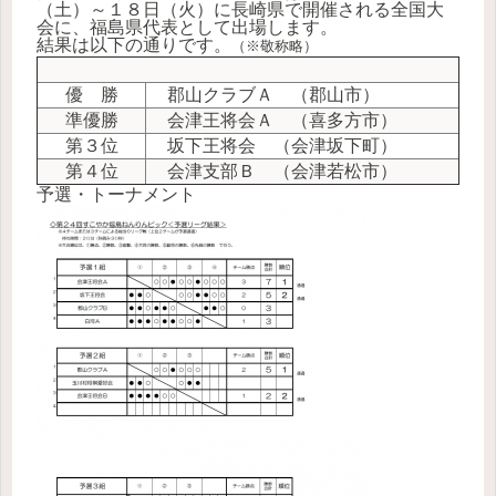
（土）～１８日（火）に長崎県で開催される全国大
会に、福島県代表として出場します。
結果は以下の通りです。
（※敬称略）
優 勝
郡山クラブＡ （郡山市）
準優勝
会津王将会Ａ （喜多方市）
第３位
坂下王将会 （会津坂下町）
第４位
会津支部Ｂ （会津若松市）
予選・トーナメント