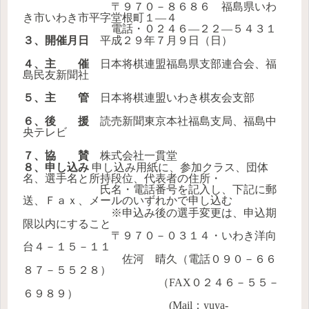
〒９７０－８６８６ 福島県いわ
き市いわき市平字堂根町１―４
電話・０２４６―２２―５４３１
３、開催月日
平成２９年７月９日（日）
４、主 催
日本将棋連盟福島県支部連合会、福
島民友新聞社
５、主 管
日本将棋連盟いわき棋友会支部
６、後 援
読売新聞東京本社福島支局、福島中
央テレビ
７、協 賛
株式会社一貫堂
８、申し込み
申し込み用紙に、参加クラス、団体
名、選手名と所持段位、代表者の住所・
氏名・電話番号を記入し、下記に郵
送、Ｆａｘ、メールのいずれかで申し込む
※申込み後の選手変更は、申込期
限以内にすること
〒９７０－０３１４・いわき洋向
台４－１５－１１
佐河 晴久（電話０９０－６６
８７－５５２８）
（FAX０２４６－５５－
６９８９）
(Mail：yuya-