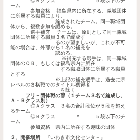
◎Ｂクラス 〃 ５段以下のチ
ーム
参加資格 福島県内に所在する、職域団体
に所属する職員により、
編成されたチーム。同一職域団
体から、複数参加を認める。
選手補充 チームは、原則として同一職域
団体に所属する職員３名で編成す
るのが望ましいが、これが不可
能の場合は、外部から１名の補充を
認める。
※補充する選手は、同一職域
団体のＯＢ、もしくは福島県内に所在
する職域団体に所属する職員
とする
※上記の補充選手は、過去に県
レベルの各棋戦でのタイトル獲得者
を除く
フリ－団体戦の部（１チーム３名で編成し、
Ａ・Ｂクラス別）
◎Ａクラス ３名の合計段位が５段を超え
るチーム
◎Ｂクラス 〃 ５段以下のチ
ーム
参加資格 県内に所在する趣味の団体
２、開催場所
『いわき市文化センタ－』