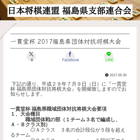
一貫堂杯 2017福島県団体対抗将棋大会
X
Facebook
LINE
2017.05.30
下記の通り、平成２９年７月９日（日）に『
一貫堂
杯
福島県団体対抗将棋大会
』を開催致しますのでお
知らせします。
一貫堂杯 福島県職域団体対抗将棋大会
要項
１、大会種目
職域団体戦の部（１チーム３名で編成し、
Ａ・Ｂクラス別）
◎Ａクラス ３名の合計段位が５段を超え
るチーム