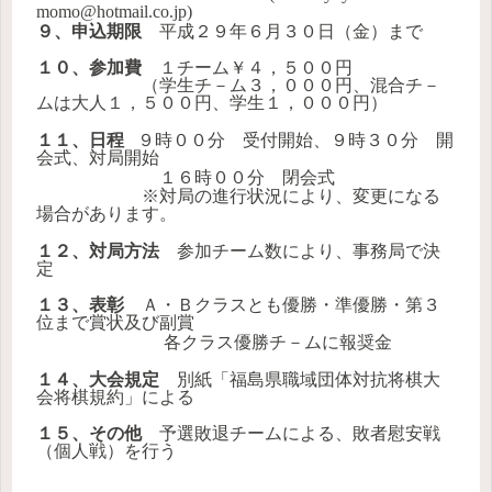
momo@hotmail.co.jp)
９、申込期限
平成２９年６月３０日（金）まで
１０、参加費
１チーム￥４，５００円
（学生チ－ム３，０００円、混合チ－
ムは大人
１，５００円、学生１，０００円）
１１、日程
９時００分 受付開始、９時３０分 開
会式、対局開始
１６時００分 閉会式
※対局の進行状況により、変更になる
場合があります。
１２、対局方法
参加チーム数により、事務局で決
定
１３、表彰
Ａ・Ｂクラスとも優勝・準優勝・第３
位まで賞状及び副賞
各クラス優勝チ－ムに報奨金
１４、大会規定
別紙「福島県職域団体対抗将棋大
会将棋規約」による
１５、その他
予選敗退チームによる、敗者慰安戦
（個人戦）を行う