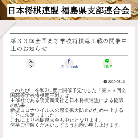
第３３回全国高等学校将棋竜王戦の開催中
止のお知らせ
X
Facebook
LINE
2020.05.10
このたび、令和2年度に開催予定でした「
第３３回全
国高等学校将棋竜王戦」は、
主催社である読売新聞社と日本将棋連盟による協議
の結果、
新型コロナウイルスの感染拡大防止のため中止する
ことに決定しま
した。
これにより福島県大会も中止となります。
何卒ご理解くださいますようお願い申し上げます。