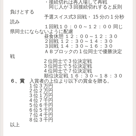
・接続切れは再入場して再戦
同じ人が 3 回接続切れすると反則
負けとする
予選スイス式3 回戦・ 15 分の 1 分秒
読み
１回戦１０：００～１２：００ 同じ
県同士にならないように配慮
昼食休憩 １２：００～１２：３０
２回戦 １２：３０～１４：３０
３回戦 １４：３０～１６：３０
ＡＢブロックの 1 位同士で優勝決定
戦
2 位同士で 3 位決定戦
3 位同士で 5 位決定戦
4 位同士で 7 位決定戦
順位決定戦 １６：３０～１８：３０
６、賞
入賞者の上位より以下の賞金を贈る。
1 位 3 万円
2 位 2 万円
3 位 1 万円
4 位 7 千円
5 位 6 千円
6 位 5 千円
7 位 4 千円
8 位 3 千円
以上