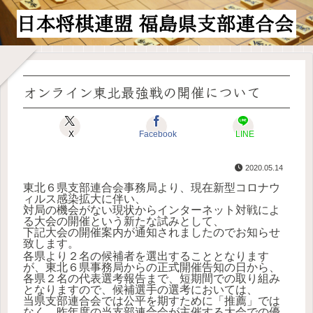
オンライン東北最強戦の開催について
X
Facebook
LINE
2020.05.14
東北６県支部連合会事務局より、現在新型コロナウ
ィルス感染拡大に伴い、
対局の機会がない現状からインターネット対戦によ
る大会の開催という新たな試みとして、
下記大会の開催案内が通知されましたのでお知らせ
致します。
各県より２名の候補者を選出することとなります
が、東北６県事務局からの正式開催告知の日から、
各県２名の代表選考報告まで、短期間での取り組み
となりますので、候補選手の選考においては、
当県支部連合会では公平を期すために「推薦」では
なく、昨年度の当支部連合会が主催する大会での優