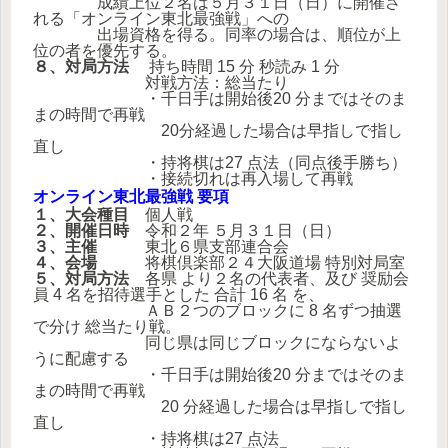
成績上位２名は５月３１日（日）に開催さ
れる「オンライン東北最強戦」への
出場資格を得る。同率の場合は、順位が上
位の者を優先する。
８、対局方法
持ち時間 15 分 秒読み 1 分
対戦方法：総当たり
・千日手は開始後20 分まではそのま
まの時間で再戦
20分経過した場合は早指しで指し
直し
・持将棋は27 点法（同点後手勝ち）
・接続切れは再入場して再戦
オンライン東北最強戦 要項
１、大会種目
個人戦
２、開催日時
令和２年 ５月３１日（日）
３、主催
東北６県支部連合会
４、会場
将棋倶楽部２４大阪道場 特別対局室
５、対局方法
各県 より２名の代表者、及び 奨励会
員 4 名を招待選手とした 合計 16 名 を、
ＡＢ２つのブロックに 8 名ずつ抽選
で分け 総当たり戦。
同じ県は同じブロックにならないよ
うに配慮する
・千日手は開始後20 分まではそのま
まの時間で再戦
20 分経過した場合は早指しで指し
直し
・持将棋は27 点法