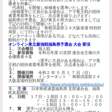
勝者を対象に、
「代表戦」を開催し候補者を選考いたします。
（候補選手に欠員がある場合は、アマ竜王戦の招待
者選考基準をもとに、次点者を繰り上げます）
福島県の予選会、及び東北６県大会につきましては
下記の日程にて開催いたします。
今回の対局場所は「将棋倶楽部２４大阪道場 特別対
局室」にて行いますので、
インターネット環境がある方は、どなたでも自由に
観戦ができます。
オンライン東北最強戦福島県予選会 大会 要項
１、 大会種目
個人戦
２、 参加資格
令和元年度 の支部 連合会主催の大
会優勝者４名
（選手に欠員がある場合は、アマ竜
王戦の招待者選考基準を使用。次点者を繰り上げ
る）
３、 開催日時
令和２ 年 ５ 月 １ ７ 日（日）
４、 開催場所
インターネット 「 将棋倶楽部２４
大阪道場特別対局室 」
https://www.shogidojo.net/dojo/play/
５、 主 催
日本将棋連盟福島県 支部連合会、福島
民友新聞社
６、 日程
１７日・１局目 １０：００～１２：００
〃 ・２局目 １３：００～１５：００
〃 ・３局目 １５：００～１７：００
７、 賞
選手へは大会記念品を贈る。