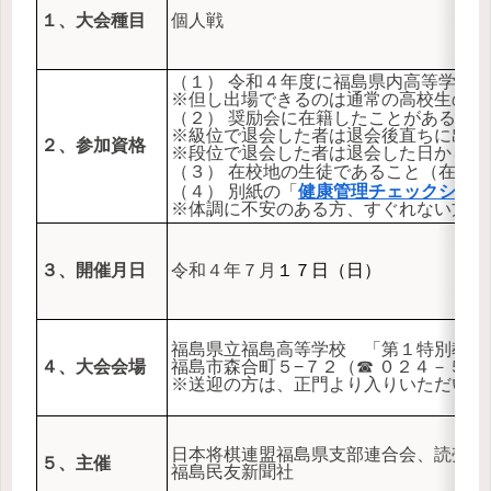
１、大会種目
個人戦
（１） 令和４年度に福島県内高等学校
※但し出場できるのは通常の高校生の年
（２） 奨励会に在籍したことがある者
※級位で退会した者は退会後直ちに出場
２、参加資格
※段位で退会した者は退会した日から１
（３） 在校地の生徒であること（在住
（４） 別紙の「
健康管理チェックシート
※体調に不安のある方、すぐれない方に
３、開催月日
令和４年７月
１７日（日）
福島県立福島高等学校 「第１特別教室
４、大会会場
福島市森合町５−７２（☎ ０２４－５３
※送迎の方は、正門より入りいただいて
日本将棋連盟福島県支部連合会、読売新
５、主催
福島民友新聞社