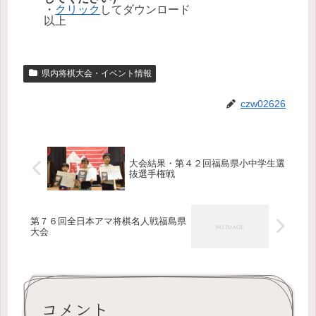
・
クリック
してダウンロード
以上
県内将棋大会・イベント情報
czw02626
大会結果・第４２回福島県小中学生選
抜選手権戦
第７６回全日本アマ将棋名人戦福島県
大会
コメント