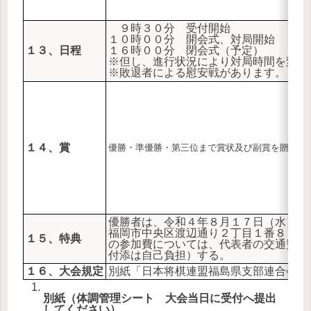
９時３０分 受付開始
１０時００分 開会式、対局開始
１３、日程
１６時００分 閉会式（予定）
※但し、進行状況により対局時間を変更
※敗退者による慰安戦があります。
１４、賞
優勝・準優勝・第三位まで賞状及び副賞を贈る
優勝者は、令和４年８月１７日（水）～
福岡市中央区渡辺通り２丁目１番８２号
１５、特典
の参加費については、代表者の交通費・
付添は自己負担）する。
１６、大会規定
別紙「日本将棋連盟福島県支部連合会将
別紙（体調管理シート 大会当日に受付へ提出
してください）