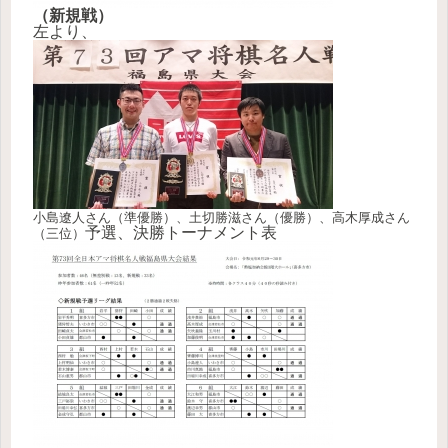
（新規戦）
左より、
小島遼人さん
（準優勝）、土切勝滋さん（優勝）、高木厚成さん
予選、決勝トーナメント表
（三位）