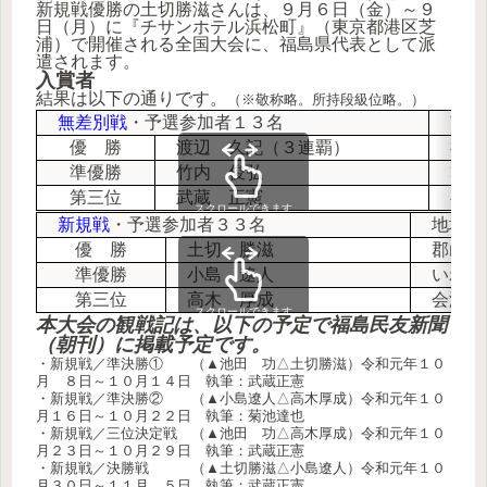
新規戦優勝の土切勝滋さんは、９月６日（金）～９
日（月）に『チサンホテル浜松町』（東京都港区芝
浦）で開催される全国大会に、福島県代表として派
遣されます。
入賞者
結果は以下の通りです。
（※敬称略。所持段級位略。）
無差別戦
・予選参加者１３名
市町
優 勝
渡辺 久記（３連覇）
福島
準優勝
竹内 俊弘
郡山
第三位
武蔵 正憲
喜多
スクロールできます
新規戦
・予選参加者３３名
地域
優 勝
土切 勝滋
郡山市
準優勝
小島 遼人
いわき
第三位
高木 厚成
会津若
スクロールできます
本大会の観戦記は、以下の予定で福島民友新聞
（朝刊）に掲載予定です。
・新規戦／準決勝① （▲池田 功△土切勝滋）令和元年１０
月 ８日～１０月１４日 執筆：武蔵正憲
・新規戦／準決勝② （▲小島遼人△高木厚成）令和元年１０
月１６日～１０月２２日 執筆：菊池達也
・新規戦／三位決定戦 （▲池田 功△高木厚成）令和元年１０
月２３日～１０月２９日 執筆：武蔵正憲
・新規戦／決勝戦 （▲土切勝滋△小島遼人）令和元年１０
月３０日～１１月 ５日 執筆：武蔵正憲