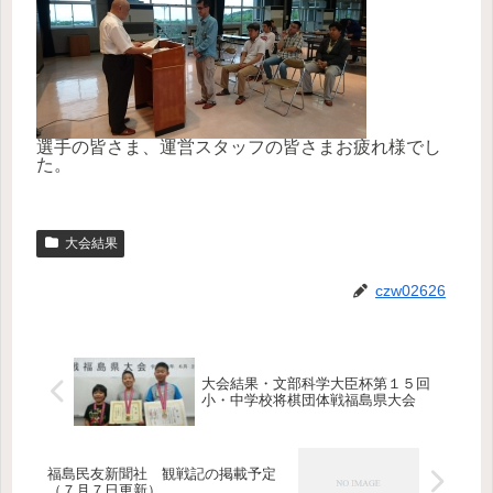
選手の皆さま、運営スタッフの皆さまお疲れ様でし
た。
大会結果
czw02626
大会結果・文部科学大臣杯第１５回
小・中学校将棋団体戦福島県大会
福島民友新聞社 観戦記の掲載予定
（７月７日更新）