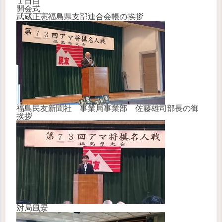
１日目
開会式
武蔵正憲福島県支部連合会帳の挨拶
福島民友新聞社 事業局事業部 佐藤雄司部長の御
挨拶
対局風景