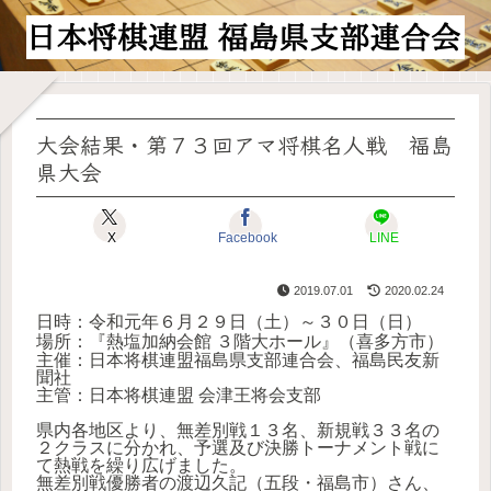
大会結果・第７３回アマ将棋名人戦 福島
県大会
X
Facebook
LINE
2019.07.01
2020.02.24
日時：令和元年６月２９日（土）～３０日（日）
場所：『熱塩加納会館 ３階大ホール』（喜多方市）
主催：日本将棋連盟福島県支部連合会、福島民友新
聞社
主管：日本将棋連盟 会津王将会支部
県内各地区より、無差別戦１３名、新規戦３３名の
２クラスに分かれ、予選及び決勝トーナメント戦に
て熱戦を繰り広げました。
無差別戦優勝者の渡辺久記（五段・福島市）さん、