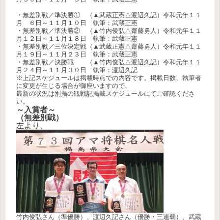
・無差別戦／準決勝① （▲武蔵正憲△渡辺久記
）令和元年１１
月 ６日～１１月１０日 執筆：武蔵正憲
・無差別戦／準決勝② （▲竹内俊弘△齋藤勇人）令和元年１１
月１２日～１１月１８日 執筆：武蔵正憲
・無差別戦／三位決定戦（▲武蔵正憲△齋藤勇人）令和元年１１
月１９日～１１月２３日 執筆：武蔵正憲
・無差別戦／決勝戦 （▲竹内俊弘△渡辺久記）令和元年１１
月２４日～１１月３０日 執筆：渡辺久記
※上記スケジュールは掲載時点での内容です。掲載日数、執筆者
に変更が生じる場合が御座いますので、
最新の状況は別掲の観戦記掲載スケジュールにてご確認くださ
い。
～入賞者～
（無差別戦）
左より、
竹内俊弘さん
（準優勝）、渡辺久記さん（優勝・三連覇）、武蔵