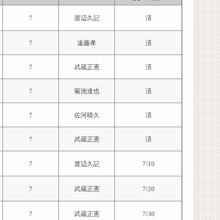
7
渡辺久記
済
7
遠藤孝
済
7
武蔵正憲
済
7
菊池達也
済
7
佐河晴久
済
7
武蔵正憲
済
7
渡辺久記
7/10
7
武蔵正憲
7/20
7
武蔵正憲
7/30