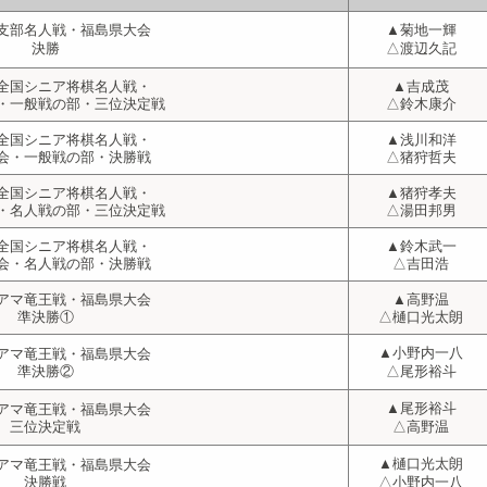
支部名人戦・福島県大会
▲菊地一輝
決勝
△渡辺久記
全国シニア将棋名人戦・
▲吉成茂
・一般戦の部・三位決定戦
△鈴木康介
全国シニア将棋名人戦・
▲浅川和洋
会・一般戦の部・決勝戦
△猪狩哲夫
全国シニア将棋名人戦・
▲猪狩孝夫
・名人戦の部・三位決定戦
△湯田邦男
全国シニア将棋名人戦・
▲鈴木武一
会・名人戦の部・決勝戦
△吉田浩
アマ竜王戦・福島県大会
▲高野温
準決勝①
△樋口光太朗
▲小野内一八
アマ竜王戦・福島県大会
準決勝②
△尾形裕斗
▲尾形裕斗
アマ竜王戦・福島県大会
三位決定戦
△高野温
▲樋口光太朗
アマ竜王戦・福島県大会
決勝戦
△小野内一八