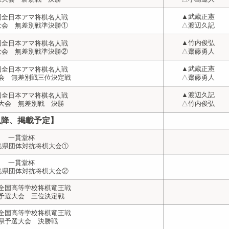
▲武蔵正憲
回全日本アマ将棋名人戦
大会 無差別戦準決勝①
△渡辺久記
▲竹内俊弘
回全日本アマ将棋名人戦
大会 無差別戦準決勝②
△齋藤勇人
▲武蔵正憲
回全日本アマ将棋名人戦
会 無差別戦三位決定戦
△齋藤勇人
▲渡辺久記
回全日本アマ将棋名人戦
大会 無差別戦 決勝
△竹内俊弘
以降、掲載予定】
一貫堂杯
福島県団体対抗将棋大会①
一貫堂杯
福島県団体対抗将棋大会②
全国高等学校将棋竜王戦
予選大会 三位決定戦
全国高等学校将棋竜王戦
県予選大会 決勝戦