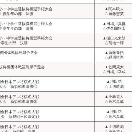
▲関本暖大
小・中学生選抜将棋選手権大会
生低学年の部 決勝
△須藤憲英
小・中学生選抜将棋選手権大会
▲田場川真帆
生高学年の部 決勝
△佐久間悠太
小・中学生選抜将棋選手権大会
▲樋口光太朗
中学生の部 決勝
△菊地一輝
将棋団体戦福島県予選会
▲須藤春拓
△緑川慎吾
学校将棋団体戦
福島県
予選会
▲笠間康太
△田場川幸成
▲池田功
回全日本アマ将棋名人戦
大会 新規戦準決勝①
△土切勝滋
▲小島遼人
回全日本アマ将棋名人戦
大会 新規戦準決勝②
△高木厚成
▲池田功
回全日本アマ将棋名人戦
大会 新規戦三位決定戦
△高木厚成
▲土切勝滋
回全日本アマ将棋名人戦
県大会 新規戦 決勝
△小島遼人